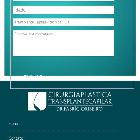
Please
leave
this
field
empty.
Home
Contato