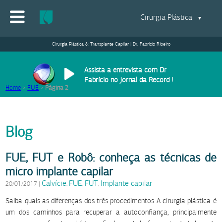
Cirurgia Plástica
▼
Cirurgia Plástica & Transplante Capilar | Dr. Fabrício Ribeiro
Assista a entrevista com Dr
Fabrício no Jornal da Record !
Home
>
FUE
>
Página 2
Blog
FUE, FUT e Robô: conheça as técnicas de
micro implante capilar
Calvície
FUE
FUT
Implante capilar
20/01/2017
|
,
,
,
Saiba quais as diferenças dos três procedimentos A cirurgia plástica é
um dos caminhos para recuperar a autoconfiança, principalmente