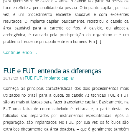
para quem sofre de calvície – afinal, o cabelo faz parte da beleza da
face e reflete a personalidade da pessoa. O implante capilar, por sua
vez, é um procedimento eficiente, saudável e com excelentes
resultados. O implante capilar, basicamente, redistribui o cabelo da
área saudável para a carente de fios. A calvície, ou alopecia
androgênica, é causada pela predisposição do organismo e é um
problema frequente principalmente em homens. Em […]
Continue lendo →
FUE e FUT: entenda as diferenças
FUE
FUT
Implante capilar
28/12/2016
|
,
,
Conheça as principais características dos dois procedimentos mais
utilizados no brasil para a queda de cabelo As técnicas FUE e FUT
são as mais utilizadas para fazer transplante capilar. Basicamente, na
FUT uma faixa de couro cabeludo é retirada e, a partir desta, os
folículos são separados por instrumentos especializadas. Após a
preparação, são implantados. No FUE, por sua vez, os folículos são
extraídos diretamente da área doadora – que é geralmente também