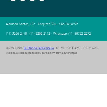
Alameda Santos, 122 - Conjunto 304
-
São Paulo
/
SP
(11) 3266-2418
|
(11) 3266-2112
- Whatsapp:
(11) 98752-2272
Diretor Clínico
:
Dr. Fabrício Carlos Ribeiro
- CREMESP nº 114.231 | RQE nº 44231
Proibida a reprodução total ou parcial sem prévia autorização