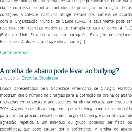
causas de muitos dos problemas de saúde que prejudicam o nosso dia a
dia, e com isso encontrar métodos de prevenção ou solução destas
condições. A calvície masculina atinge metade dos homens, de acordo
com a Organização Mundial de Saúde (OMS), e atualmente pode ser
revertida com técnicas modernas de transplante capilar como a FUE
(Follicular Unit Extraction) ou, em português, Extração de Unidades
Foliculares. A alopecia androgenética, nome […]
Continue lendo →
A orelha de abano pode levar ao bullying?
Estética
Otoplastia
27/05/2015
|
,
Dados apresentados pela Sociedade Americana de Cirurgia Plástica
mostram que o número de cirurgias para a correção da orelha de abano
realizadas em crianças e adolescentes na última década aumentou em
30%. Alguns especialistas sugerem que o bullying pode ter contribuído
para a maior procura nesse tipo de cirurgia. O bullying é uma situação de
agressão repetida a um indivíduo ou grupo, podendo ser física ou
psicológica, que pode causar dor e sofrimento. A orelha de abano