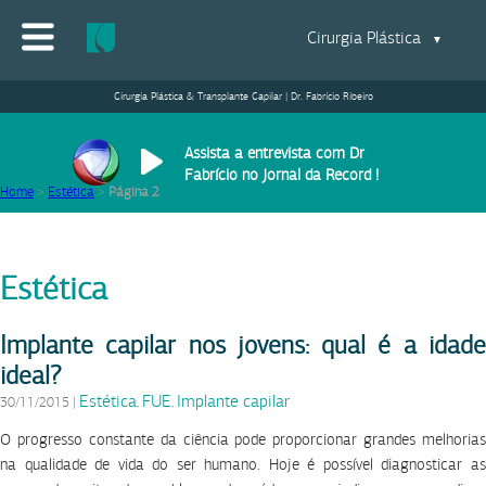
Cirurgia Plástica
▼
Cirurgia Plástica & Transplante Capilar | Dr. Fabrício Ribeiro
Assista a entrevista com Dr
Fabrício no Jornal da Record !
Home
>
Estética
>
Página 2
Estética
Implante capilar nos jovens: qual é a idade
ideal?
Estética
FUE
Implante capilar
30/11/2015
|
,
,
O progresso constante da ciência pode proporcionar grandes melhorias
na qualidade de vida do ser humano. Hoje é possível diagnosticar as