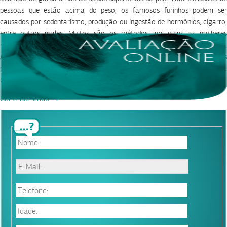
pessoas que estão acima do peso, os famosos furinhos podem ser
causados por sedentarismo, produção ou ingestão de hormônios, cigarro,
entre outros males. Muitos são os métodos aos quais as mulheres
recorrem para corrigir a chamada ‘casca de laranja’ formada na pele.
Abaixo, entenda melhor os hábitos que dão origem a celulite e saiba quais
procedimentos podem ser adotados para tratar os furinhos.
Ocasionadores da celulite A […]
Continue lendo →
« Anterior
1
3
4
Próximo »
2