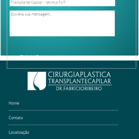
Please
leave
this
field
empty.
Home
Contato
Localização